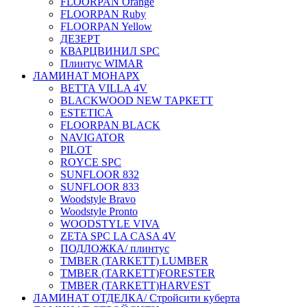
FLOORPAN Orange
FLOORPAN Ruby
FLOORPAN Yellow
ДЕЗЕРТ
КВАРЦВИНИЛ SPC
Плинтус WIMAR
ЛАМИНАТ МОНАРХ
BETTA VILLA 4V
BLACKWOOD NEW ТАРКЕТТ
ESTETICA
FLOORPAN BLACK
NAVIGATOR
PILOT
ROYCE SPC
SUNFLOOR 832
SUNFLOOR 833
Woodstyle Bravo
Woodstyle Pronto
WOODSTYLE VIVA
ZETA SPC LA CASA 4V
ПОДЛОЖКА/ плинтус
ТMBER (TARKETT) LUMBER
ТMBER (TARKETT)FORESTER
ТMBER (TARKETT)HARVEST
ЛАМИНАТ ОТДЕЛКА/ Стройсити куберта