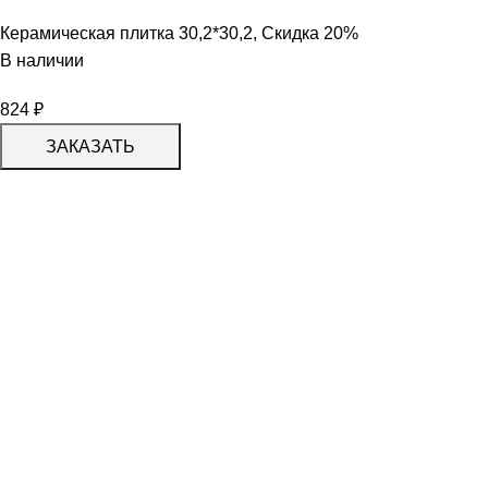
Керамическая плитка 30,2*30,2
,
Скидка 20%
В наличии
824
₽
ЗАКАЗАТЬ
КАТАЛОГ
KERAMA MARAZZI
CERADIM
DELACORA
LAPARET
KERLIFE
GRACIA CERAMICA
КАТАЛОГ
БЕРЕЗАКЕРАМИКА