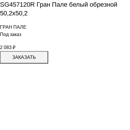
SG457120R Гран Пале белый обрезной
50,2х50,2
ГРАН ПАЛЕ
Под заказ
2 083
₽
ЗАКАЗАТЬ
КАТАЛОГ
KERAMA MARAZZI
CERADIM
DELACORA
LAPARET
KERLIFE
GRACIA CERAMICA
КАТАЛОГ