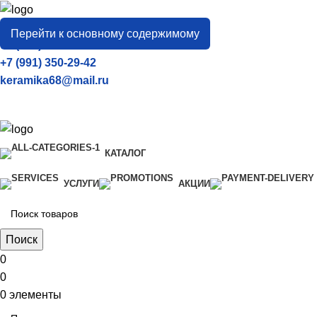
город
Тамбов
Перейти к основному содержимому
+7 (906) 657-33-54
+7 (991) 350-29-42
keramika68@mail.ru
КАТАЛОГ
УСЛУГИ
АКЦИИ
Поиск
0
0
0
элементы