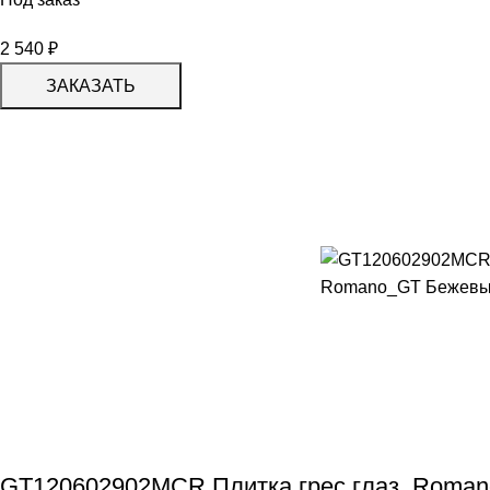
2 540
₽
ЗАКАЗАТЬ
GT120602902MCR Плитка грес глаз. Roman