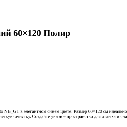
ний 60×120 Полир
ito NB_GT в элегантном синем цвете! Размер 60×120 см идеальн
 легкую очистку. Создайте уютное пространство для отдыха и с