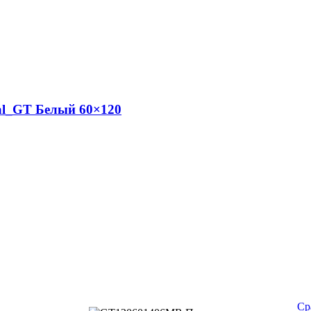
al_GT Белый 60×120
Ср