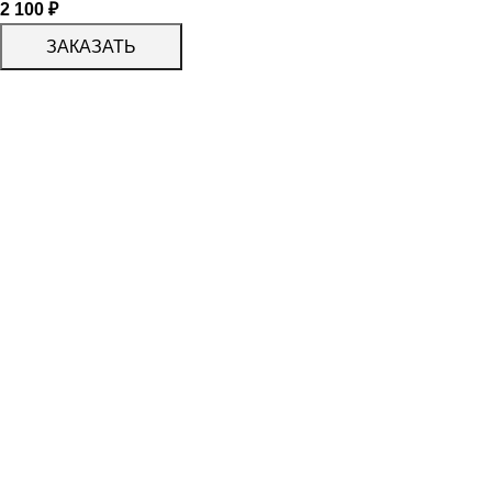
2 100
₽
ЗАКАЗАТЬ
КАТАЛОГ
KERAMA MARAZZI
CERADIM
DELACORA
LAPARET
KERLIFE
GRACIA CERAMICA
КАТАЛОГ
БЕРЕЗАКЕРАМИКА
АЛЬТАКЕРА
АЗОРИ
PROGRES СТУПЕНИ
PARADYZ