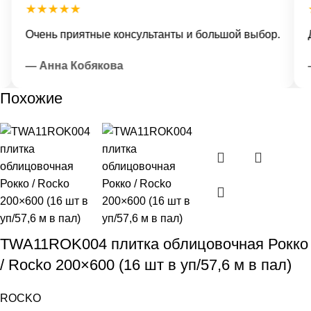
★★★★★
★
Очень приятные консультанты и большой выбор.
До
— Анна Кобякова
— 
Похожие
TWA11ROK004 плитка облицовочная Рокко
/ Rocko 200×600 (16 шт в уп/57,6 м в пал)
ROCKO