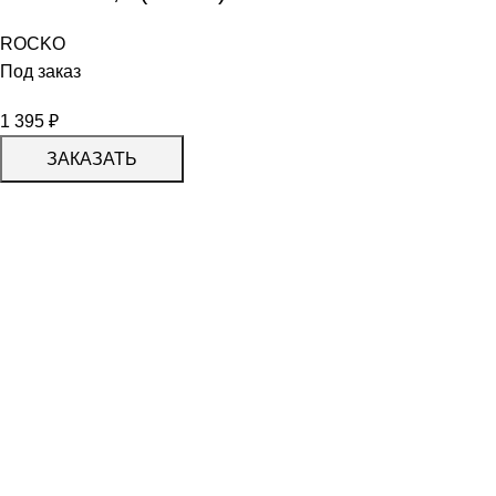
ROCKO
Под заказ
1 395
₽
ЗАКАЗАТЬ
КАТАЛОГ
KERAMA MARAZZI
CERADIM
DELACORA
LAPARET
KERLIFE
GRACIA CERAMICA
КАТАЛОГ
БЕРЕЗАКЕРАМИКА