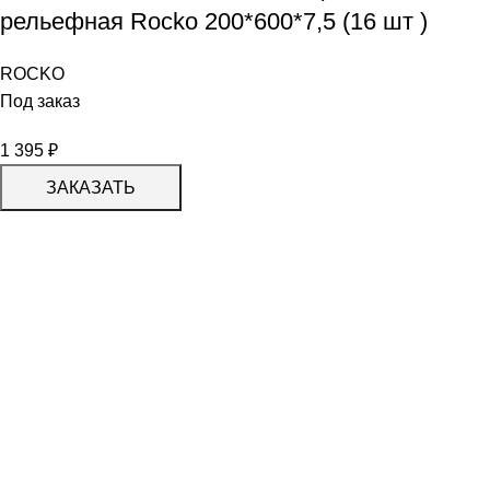
рельефная Rocko 200*600*7,5 (16 шт )
ROCKO
Под заказ
1 395
₽
ЗАКАЗАТЬ
КАТАЛОГ
KERAMA MARAZZI
CERADIM
DELACORA
LAPARET
KERLIFE
GRACIA CERAMICA
КАТАЛОГ