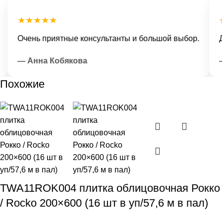
★★★★★
★
Очень приятные консультанты и большой выбор.
До
— Анна Кобякова
— 
Похожие
TWA11ROK004 плитка облицовочная Рокко
/ Rocko 200×600 (16 шт в уп/57,6 м в пал)