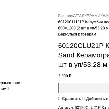
Главная
УРАЛКЕРАМИКА
К
60120CLU21P Колумбия пес
600×1200 (2 шт в уп/53,28 м
Вернуться к товарам
60120CLU21P К
Sand Керамогр
шт в уп/53,28 м
3 390
₽
Сравнить
Добавить в
Артикул:
60120CLU21P
Кат