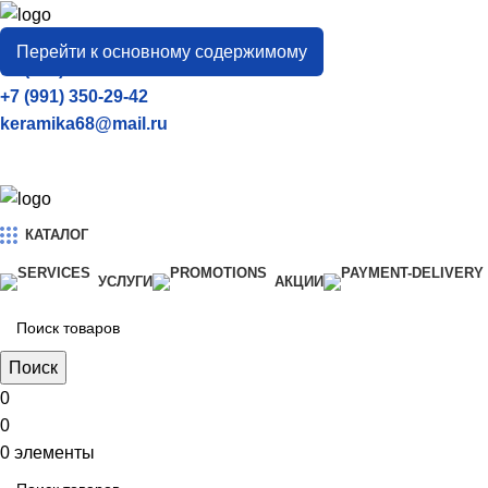
город
Тамбов
Перейти к основному содержимому
+7 (906) 657-33-54
+7 (991) 350-29-42
keramika68@mail.ru
КАТАЛОГ
УСЛУГИ
АКЦИИ
Поиск
0
0
0
элементы