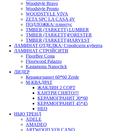
Woodstyle Bravo
Woodstyle Pronto
WOODSTYLE VIVA
ZETA SPC LA CASA 4V
ПОДЛОЖКА/ плинтус
ТMBER (TARKETT) LUMBER
ТMBER (TARKETT)FORESTER
ТMBER (TARKETT)HARVEST
ЛАМИНАТ ОТДЕЛКА/ Стройсити куберта
ЛАМИНАТ СТРОЙСИТИ
FloorBee Costa
Floorwood Palazzo
Kastamonu Nanoclick
ЛИДЕР
Керамогранит 60*60 Zerde
М-КВАДРАТ
ЖАКЛИН 2 СОРТ
КАНТРИ СНЯТО!!!
КЕРАМОГРАНИТ 30*60
КЕРАМОГРАНИТ 45*45
НЕО
НЬЮ ТРЕНД
ADELE
AMADEO
ARTWOOD VOLCANO