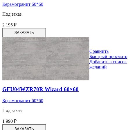
Керамогранит 60*60
Под заказ
2 195
₽
ЗАКАЗАТЬ
Сравнить
Быстрый просмотр
Добавить в список
желаний
GFU04WZR70R Wizard 60×60
Керамогранит 60*60
Под заказ
1 990
₽
ЗАКАЗАТЬ