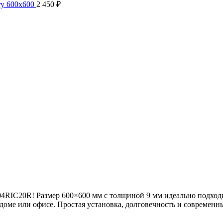
ry 600x600
2 450
₽
U04RIC20R! Размер 600×600 мм с толщиной 9 мм идеально подходи
доме или офисе. Простая установка, долговечность и современ