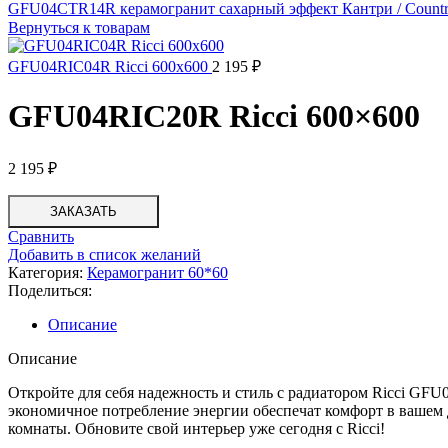
GFU04CTR14R керамогранит сахарный эффект Кантри / Count
Вернуться к товарам
GFU04RIC04R Ricci 600x600
2 195
₽
GFU04RIC20R Ricci 600×600
2 195
₽
ЗАКАЗАТЬ
Сравнить
Добавить в список желаний
Категория:
Керамогранит 60*60
Поделиться:
Описание
Описание
Откройте для себя надежность и стиль с радиатором Ricci GF
экономичное потребление энергии обеспечат комфорт в вашем 
комнаты. Обновите свой интерьер уже сегодня с Ricci!