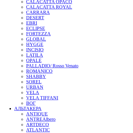
CALACATTA OPACO
CALACATTA ROYAL
CARRARA
DESERT
EBRI
ECLIPSE
FORTEZZA
GLOBAL
HYGGE
INCISIO
LATILA
OPALE
PALLADIO/ Rosso Venato
ROMANICO
SHABBY
SOREL
URBAN
VELA
VELA TIFFANI
ВОГ
АЛЬТАКЕРА
ANTIQUE
ANTREAlbero
ARTDECO
ATLANTIC