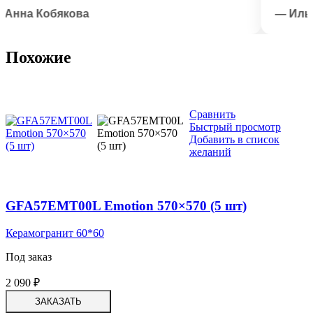
на Кобякова
— Илья Л
Похожие
Сравнить
Быстрый просмотр
Добавить в список
желаний
GFA57EMT00L Emotion 570×570 (5 шт)
Керамогранит 60*60
Под заказ
2 090
₽
ЗАКАЗАТЬ