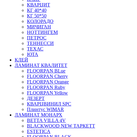
КВАРЦИТ
КГ 40*40
КГ 50*50
КОЛОРАДО
МИЧИГАН
НОТТИНГЕМ
ПЕТРОС
ТЕННЕССИ
ТЕХАС
ЮТА
КЛЕЙ
ЛАМИНАТ КВАЛИТЕТ
FLOORPAN BLue
FLOORPAN Cherry
FLOORPAN Orange
FLOORPAN Ruby
FLOORPAN Yellow
ДЕЗЕРТ
КВАРЦВИНИЛ SPC
Плинтус WIMAR
ЛАМИНАТ МОНАРХ
BETTA VILLA 4V
BLACKWOOD NEW ТАРКЕТТ
ESTETICA
FLOORPAN BLACK