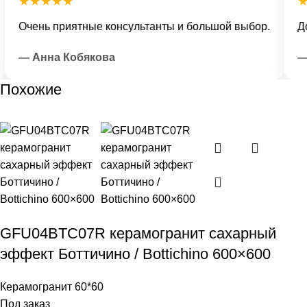
★★★★★
★
Очень приятные консультанты и большой выбор.
Дос
— Анна Кобякова
— И
Похожие
GFU04BTC07R керамогранит сахарный
эффект Боттичино / Bottichino 600×600
Керамогранит 60*60
Под заказ