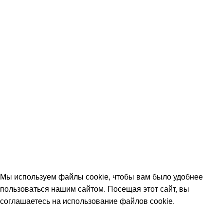
Вопрос-ответ (FAQ)
Контакты
КОНТАКТЫ
+7 (906) 657-33-54
+7 (991) 350-29-42
Тамбов, Пятницкая ул., 18 (этаж 2)
keramika68@mail.ru
работаем с 09:00 до 18:00
© 2026 Центр керамической плитки
Мы используем файлы cookie, чтобы вам было удобнее
пользоваться нашим сайтом. Посещая этот сайт, вы
соглашаетесь на использование файлов cookie.