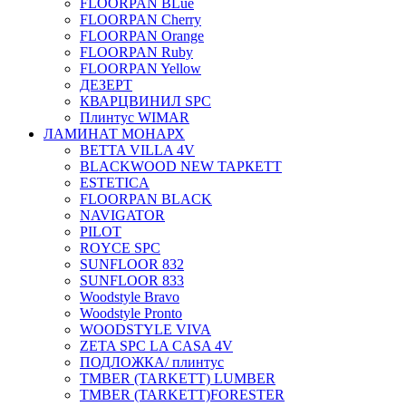
FLOORPAN BLue
FLOORPAN Cherry
FLOORPAN Orange
FLOORPAN Ruby
FLOORPAN Yellow
ДЕЗЕРТ
КВАРЦВИНИЛ SPC
Плинтус WIMAR
ЛАМИНАТ МОНАРХ
BETTA VILLA 4V
BLACKWOOD NEW ТАРКЕТТ
ESTETICA
FLOORPAN BLACK
NAVIGATOR
PILOT
ROYCE SPC
SUNFLOOR 832
SUNFLOOR 833
Woodstyle Bravo
Woodstyle Pronto
WOODSTYLE VIVA
ZETA SPC LA CASA 4V
ПОДЛОЖКА/ плинтус
ТMBER (TARKETT) LUMBER
ТMBER (TARKETT)FORESTER