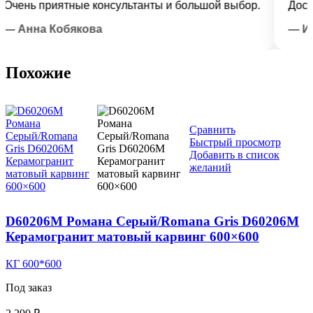
ень приятные консультанты и большой выбор.
Доставк
Анна Кобякова
— Илья
Похожие
Сравнить
Быстрый просмотр
Добавить в список
желаний
D60206M Романа Серый/Romana Gris D60206M
Керамогранит матовый карвинг 600×600
КГ 600*600
Под заказ