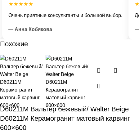
★★★★★
★
Очень приятные консультанты и большой выбор.
Дос
— Анна Кобякова
— И
Похожие
D60211M Вальтер бежевый/ Walter Beige
D60211M Керамогранит матовый карвинг
600×600