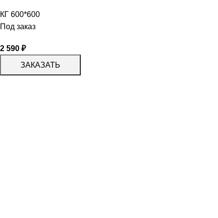
КГ 600*600
Под заказ
2 590
₽
ЗАКАЗАТЬ
КАТАЛОГ
KERAMA MARAZZI
CERADIM
DELACORA
LAPARET
KERLIFE
GRACIA CERAMICA
КАТАЛОГ
БЕРЕЗАКЕРАМИКА