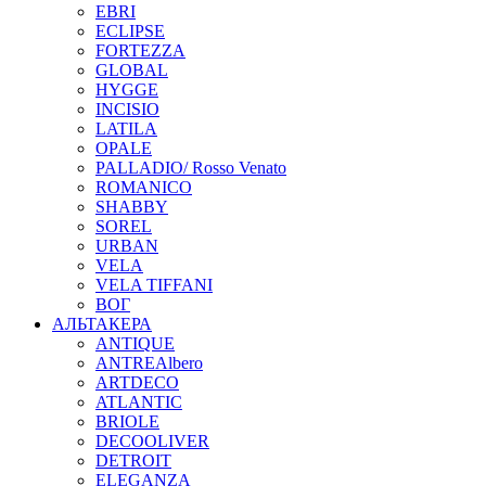
EBRI
ECLIPSE
FORTEZZA
GLOBAL
HYGGE
INCISIO
LATILA
OPALE
PALLADIO/ Rosso Venato
ROMANICO
SHABBY
SOREL
URBAN
VELA
VELA TIFFANI
ВОГ
АЛЬТАКЕРА
ANTIQUE
ANTREAlbero
ARTDECO
ATLANTIC
BRIOLE
DECOOLIVER
DETROIT
ELEGANZA