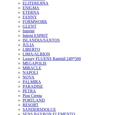
ELITEREJINA
ENIGMA
ETERNA
FANNY
FORMWORK
GLENT
Imprint
Interni ESPRIT
ISLANDIA/SANTOS
JULIA
LIBERTO
LIMA/ALBION
Luxury FLUENS Rainfall 249*500
MEGAPOLIS
MIRACLE
NAPOLI
NOVA
PALMIRA
PARADISE
PETRA
Pion Crema
PORTLAND
RESORT
SANDERSDOLCE
SENS BAYRON ELEMENTO