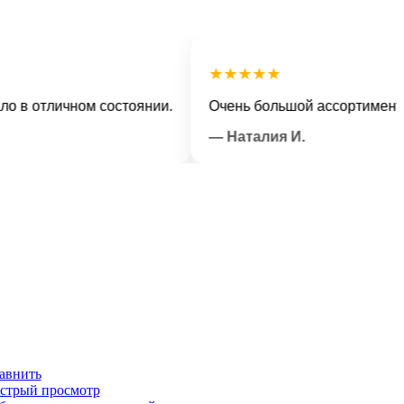
★★★★★
отличном состоянии.
Очень большой ассортимент и ве
— Наталия И.
авнить
стрый просмотр