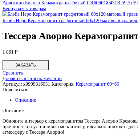
Арлекино Бианко Керамогранит белый СR6060G0431R 59,5х59
Вернуться к товарам
Блэйз Неро Керамогранит графитовый 60х120 матовый грави
Тессера Аворио Керамограни
1 851
₽
ЗАКАЗАТЬ
Сравнить
Добавить в список желаний
Артикул:
х9999316031
Категория:
Керамогранит 60*60
Поделиться:
Описание
Описание
Обновите интерьер с керамогранитом Тессера Аворио Кремовый
прочностью и устойчивостью к износу, идеально подходит для
атмосферу с Тессера Аворио!