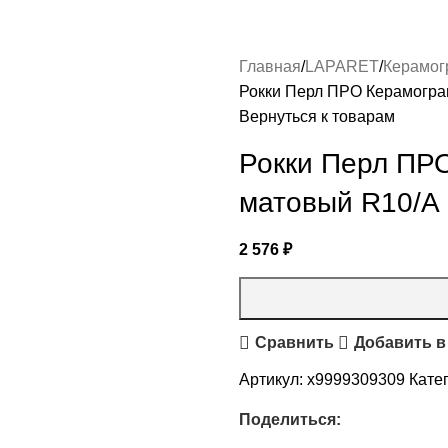
Главная
LAPARET
Керамог
Рокки Перл ПРО Керамогра
Вернуться к товарам
Рокки Перл ПР
матовый R10/A
2 576
₽
Сравнить
Добавить в
Артикул:
х9999309309
Кате
Поделиться: