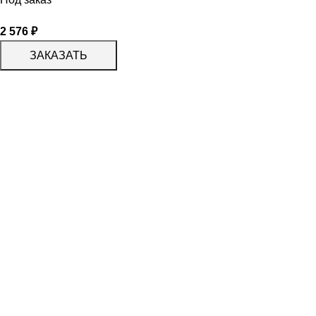
2 576
₽
ЗАКАЗАТЬ
КАТАЛОГ
KERAMA MARAZZI
CERADIM
DELACORA
LAPARET
KERLIFE
GRACIA CERAMICA
КАТАЛОГ
БЕРЕЗАКЕРАМИКА
АЛЬТАКЕРА
АЗОРИ
PROGRES СТУПЕНИ