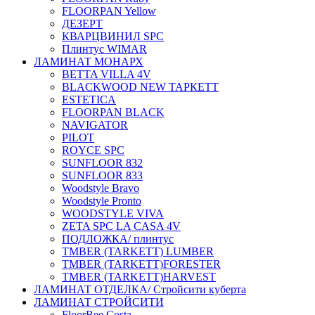
FLOORPAN Yellow
ДЕЗЕРТ
КВАРЦВИНИЛ SPC
Плинтус WIMAR
ЛАМИНАТ МОНАРХ
BETTA VILLA 4V
BLACKWOOD NEW ТАРКЕТТ
ESTETICA
FLOORPAN BLACK
NAVIGATOR
PILOT
ROYCE SPC
SUNFLOOR 832
SUNFLOOR 833
Woodstyle Bravo
Woodstyle Pronto
WOODSTYLE VIVA
ZETA SPC LA CASA 4V
ПОДЛОЖКА/ плинтус
ТMBER (TARKETT) LUMBER
ТMBER (TARKETT)FORESTER
ТMBER (TARKETT)HARVEST
ЛАМИНАТ ОТДЕЛКА/ Стройсити куберта
ЛАМИНАТ СТРОЙСИТИ
FloorBee Costa