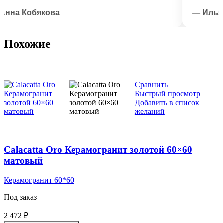
а Кобякова
— Илья Лыс
Похожие
Сравнить
Быстрый просмотр
Добавить в список
желаний
Calacatta Oro Керамогранит золотой 60×60
матовый
Керамогранит 60*60
Под заказ
2 472
₽