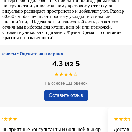
интерьеров и долговечных покрытий. Благодаря матовой
поверхности и универсальному кремовому оттенку, он
визуально расширяет пространство и добавляет уют. Размер
60х60 см обеспечивает простоту укладки и стильный
внешний вид. Надежность и износостойкость делают его
отличным выбором для кухни, ванной или прихожей.
Создайте уникальный дизайн с Фрэнч Крема — сочетание
красоты и практичности!
м • Оцените наш сервис
4.3 из 5
★★★★☆
На основе 111 оценок
Оставить отзыв
★★
★★★★★
приятные консультанты и большой выбор.
Доставка вов