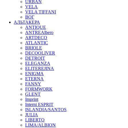
URBAN
VELA
VELA TIFFANI
ВОГ
АЛЬТАКЕРА
ANTIQUE
ANTREAlbero
ARTDECO
ATLANTIC
BRIOLE
DECOOLIVER
DETROIT
ELEGANZA
ELITEREJINA
ENIGMA
ETERNA
FANNY
FORMWORK
GLENT
Imprint
Interni ESPRIT
ISLANDIA/SANTOS
JULIA
LIBERTO
LIMA/ALBION