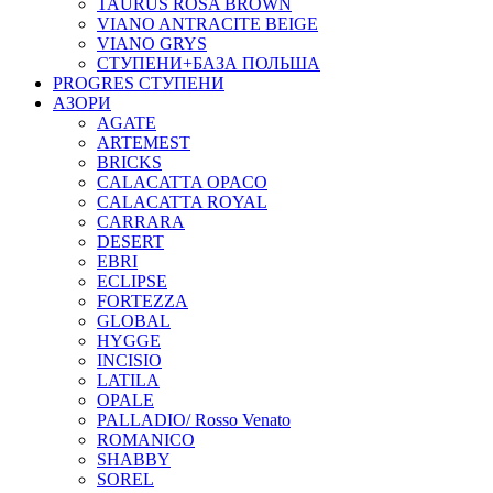
TAURUS ROSA BROWN
VIANO ANTRACITE BEIGE
VIANO GRYS
СТУПЕНИ+БАЗА ПОЛЬША
PROGRES СТУПЕНИ
АЗОРИ
AGATE
ARTEMEST
BRICKS
CALACATTA OPACO
CALACATTA ROYAL
CARRARA
DESERT
EBRI
ECLIPSE
FORTEZZA
GLOBAL
HYGGE
INCISIO
LATILA
OPALE
PALLADIO/ Rosso Venato
ROMANICO
SHABBY
SOREL