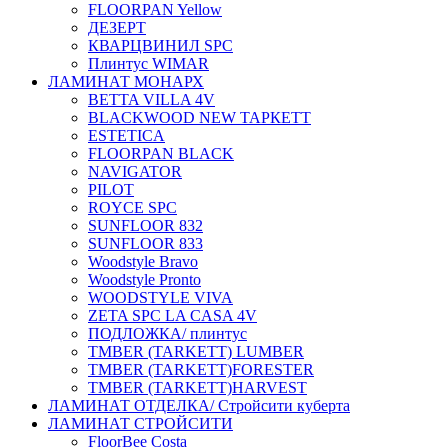
FLOORPAN Yellow
ДЕЗЕРТ
КВАРЦВИНИЛ SPC
Плинтус WIMAR
ЛАМИНАТ МОНАРХ
BETTA VILLA 4V
BLACKWOOD NEW ТАРКЕТТ
ESTETICA
FLOORPAN BLACK
NAVIGATOR
PILOT
ROYCE SPC
SUNFLOOR 832
SUNFLOOR 833
Woodstyle Bravo
Woodstyle Pronto
WOODSTYLE VIVA
ZETA SPC LA CASA 4V
ПОДЛОЖКА/ плинтус
ТMBER (TARKETT) LUMBER
ТMBER (TARKETT)FORESTER
ТMBER (TARKETT)HARVEST
ЛАМИНАТ ОТДЕЛКА/ Стройсити куберта
ЛАМИНАТ СТРОЙСИТИ
FloorBee Costa