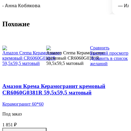
на Кобякова
— Илья Л
Похожие
Сравнить
Быстрый просмотр
Добавить в список
желаний
Амазон Крема Керамогранит кремовый
CR6060G0381R 59,5х59,5 матовый
Керамогранит 60*60
Под заказ
1 851
₽