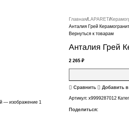
Главная
LAPARET
Керамог
Анталия Грей Керамограни
Вернуться к товарам
Анталия Грей 
2 265
₽
Сравнить
Добавить в
Артикул:
х9999287012
Кате
Поделиться: