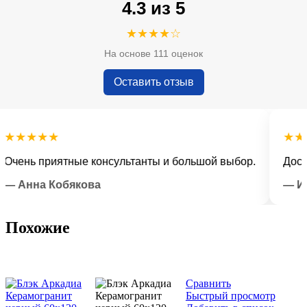
4.3 из 5
★★★★☆
На основе 111 оценок
Оставить отзыв
★★★★
★★★★
нь приятные консультанты и большой выбор.
Доставка
нна Кобякова
— Илья 
Похожие
Сравнить
Быстрый просмотр