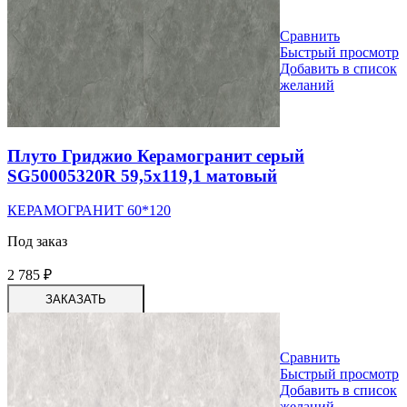
Сравнить
Быстрый просмотр
Добавить в список
желаний
Плуто Гриджио Керамогранит серый
SG50005320R 59,5х119,1 матовый
КЕРАМОГРАНИТ 60*120
Под заказ
2 785
₽
ЗАКАЗАТЬ
Сравнить
Быстрый просмотр
Добавить в список
желаний