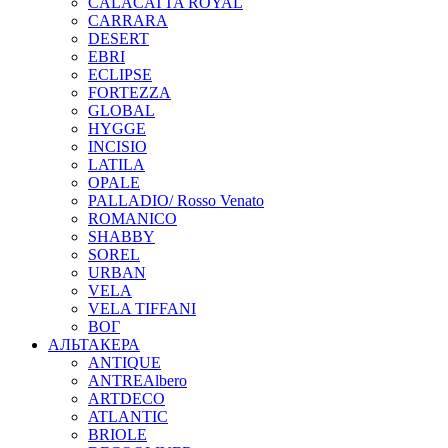
CALACATTA ROYAL
CARRARA
DESERT
EBRI
ECLIPSE
FORTEZZA
GLOBAL
HYGGE
INCISIO
LATILA
OPALE
PALLADIO/ Rosso Venato
ROMANICO
SHABBY
SOREL
URBAN
VELA
VELA TIFFANI
ВОГ
АЛЬТАКЕРА
ANTIQUE
ANTREAlbero
ARTDECO
ATLANTIC
BRIOLE