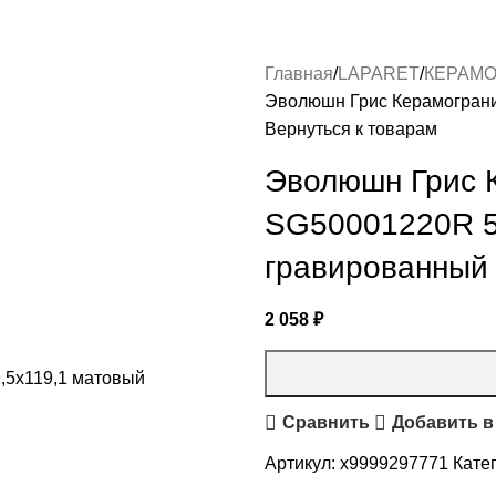
Главная
LAPARET
КЕРАМО
Эволюшн Грис Керамограни
Вернуться к товарам
Эволюшн Грис 
SG50001220R 5
гравированный
2 058
₽
Сравнить
Добавить в
Артикул:
х9999297771
Кате