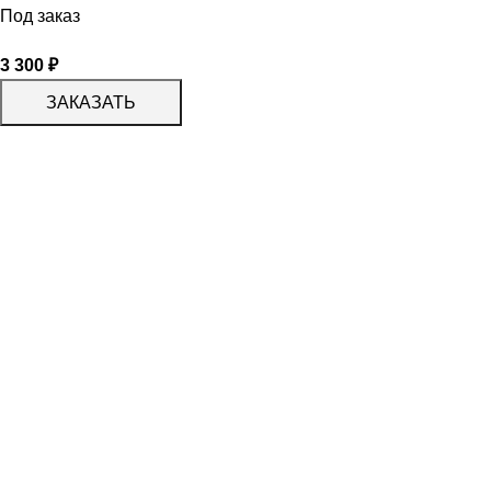
Под заказ
3 300
₽
ЗАКАЗАТЬ
КАТАЛОГ
KERAMA MARAZZI
CERADIM
DELACORA
LAPARET
KERLIFE
GRACIA CERAMICA
КАТАЛОГ
БЕРЕЗАКЕРАМИКА
АЛЬТАКЕРА
АЗОРИ