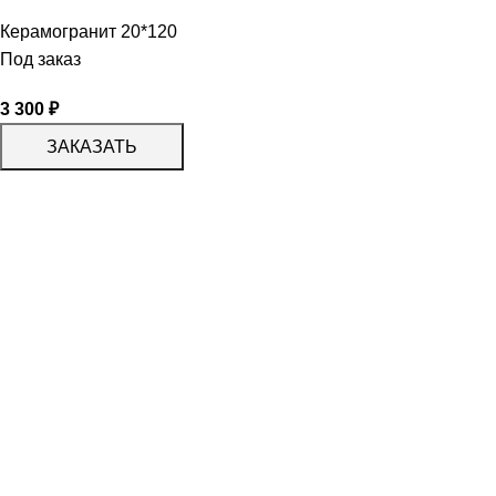
Керамогранит 20*120
Под заказ
3 300
₽
ЗАКАЗАТЬ
КАТАЛОГ
KERAMA MARAZZI
CERADIM
DELACORA
LAPARET
KERLIFE
GRACIA CERAMICA
КАТАЛОГ
БЕРЕЗАКЕРАМИКА