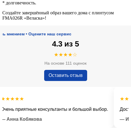
* долговечность.
Создайте завершённый образ вашего дома с плинтусом
FMA026R «Веласка»!
нением • Оцените наш сервис
4.3 из 5
★★★★☆
На основе 111 оценок
Оставить отзыв
★★★★
★★★★
нь приятные консультанты и большой выбор.
Доставка
Анна Кобякова
— Илья