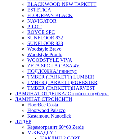
BLACKWOOD NEW ТАРКЕТТ
ESTETICA
FLOORPAN BLACK
NAVIGATOR
PILOT
ROYCE SPC
SUNFLOOR 832
SUNFLOOR 833
Woodstyle Bravo
Woodstyle Pronto
WOODSTYLE VIVA
ZETA SPC LA CASA 4V
ПОДЛОЖКА/ плинтус
ТMBER (TARKETT) LUMBER
ТMBER (TARKETT)FORESTER
ТMBER (TARKETT)HARVEST
ЛАМИНАТ ОТДЕЛКА/ Стройсити куберта
ЛАМИНАТ СТРОЙСИТИ
FloorBee Costa
Floorwood Palazzo
Kastamonu Nanoclick
ЛИДЕР
Керамогранит 60*60 Zerde
М-КВАДРАТ
ЖАКЛИН 2 СОРТ