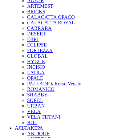
AGATE
ARTEMEST
BRICKS
CALACATTA OPACO
CALACATTA ROYAL
CARRARA
DESERT
EBRI
ECLIPSE
FORTEZZA
GLOBAL
HYGGE
INCISIO
LATILA
OPALE
PALLADIO/ Rosso Venato
ROMANICO
SHABBY
SOREL
URBAN
VELA
VELA TIFFANI
ВОГ
АЛЬТАКЕРА
ANTIQUE