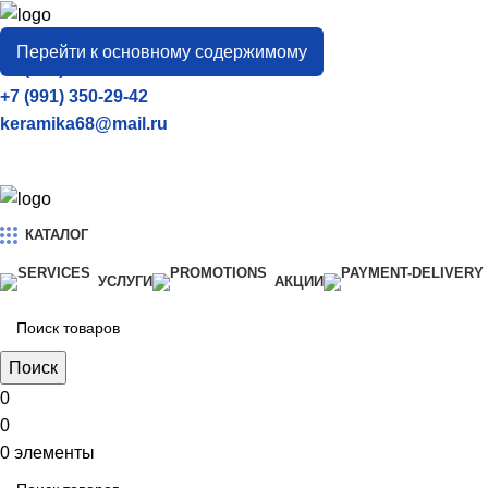
город
Тамбов
Перейти к основному содержимому
+7 (906) 657-33-54
+7 (991) 350-29-42
keramika68@mail.ru
КАТАЛОГ
УСЛУГИ
АКЦИИ
Поиск
0
0
0
элементы