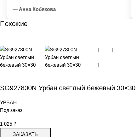
— Анна Кобякова
—
Похожие
SG927800N Урбан светлый бежевый 30×30
УРБАН
Под заказ
1 025
₽
ЗАКАЗАТЬ