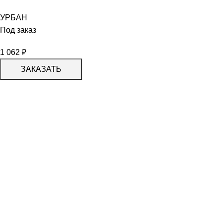
УРБАН
Под заказ
1 062
₽
ЗАКАЗАТЬ
КАТАЛОГ
KERAMA MARAZZI
CERADIM
DELACORA
LAPARET
KERLIFE
GRACIA CERAMICA
КАТАЛОГ
БЕРЕЗАКЕРАМИКА