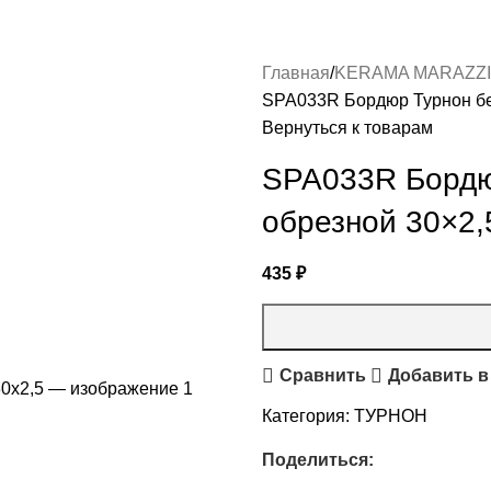
Главная
KERAMA MARAZZI
SPA033R Бордюр Турнон бе
Вернуться к товарам
SPA033R Бордю
обрезной 30×2,
435
₽
Сравнить
Добавить в
Категория:
ТУРНОН
Поделиться: