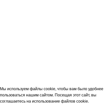
Вопрос-ответ (FAQ)
Контакты
КОНТАКТЫ
+7 (906) 657-33-54
+7 (991) 350-29-42
Тамбов, Пятницкая ул., 18 (этаж 2)
keramika68@mail.ru
работаем с 09:00 до 18:00
© 2026 Центр керамической плитки
Мы используем файлы cookie, чтобы вам было удобнее
пользоваться нашим сайтом. Посещая этот сайт, вы
соглашаетесь на использование файлов cookie.