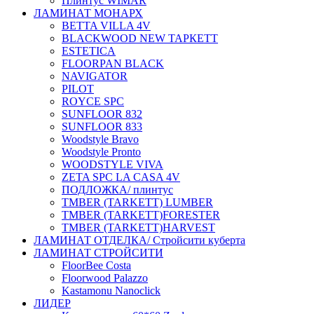
Плинтус WIMAR
ЛАМИНАТ МОНАРХ
BETTA VILLA 4V
BLACKWOOD NEW ТАРКЕТТ
ESTETICA
FLOORPAN BLACK
NAVIGATOR
PILOT
ROYCE SPC
SUNFLOOR 832
SUNFLOOR 833
Woodstyle Bravo
Woodstyle Pronto
WOODSTYLE VIVA
ZETA SPC LA CASA 4V
ПОДЛОЖКА/ плинтус
ТMBER (TARKETT) LUMBER
ТMBER (TARKETT)FORESTER
ТMBER (TARKETT)HARVEST
ЛАМИНАТ ОТДЕЛКА/ Стройсити куберта
ЛАМИНАТ СТРОЙСИТИ
FloorBee Costa
Floorwood Palazzo
Kastamonu Nanoclick
ЛИДЕР