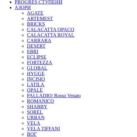
PROGRES СТУПЕНИ
АЗОРИ
AGATE
ARTEMEST
BRICKS
CALACATTA OPACO
CALACATTA ROYAL
CARRARA
DESERT
EBRI
ECLIPSE
FORTEZZA
GLOBAL
HYGGE
INCISIO
LATILA
OPALE
PALLADIO/ Rosso Venato
ROMANICO
SHABBY
SOREL
URBAN
VELA
VELA TIFFANI
ВОГ