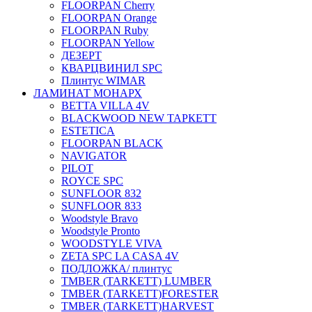
FLOORPAN Cherry
FLOORPAN Orange
FLOORPAN Ruby
FLOORPAN Yellow
ДЕЗЕРТ
КВАРЦВИНИЛ SPC
Плинтус WIMAR
ЛАМИНАТ МОНАРХ
BETTA VILLA 4V
BLACKWOOD NEW ТАРКЕТТ
ESTETICA
FLOORPAN BLACK
NAVIGATOR
PILOT
ROYCE SPC
SUNFLOOR 832
SUNFLOOR 833
Woodstyle Bravo
Woodstyle Pronto
WOODSTYLE VIVA
ZETA SPC LA CASA 4V
ПОДЛОЖКА/ плинтус
ТMBER (TARKETT) LUMBER
ТMBER (TARKETT)FORESTER
ТMBER (TARKETT)HARVEST