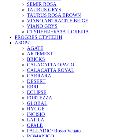
SEMIR ROSA
TAURUS GRYS
TAURUS ROSA BROWN
VIANO ANTRACITE BEIGE
VIANO GRYS
СТУПЕНИ+БАЗА ПОЛЬША
PROGRES СТУПЕНИ
АЗОРИ
AGATE
ARTEMEST
BRICKS
CALACATTA OPACO
CALACATTA ROYAL
CARRARA
DESERT
EBRI
ECLIPSE
FORTEZZA
GLOBAL
HYGGE
INCISIO
LATILA
OPALE
PALLADIO/ Rosso Venato
ROMANICO