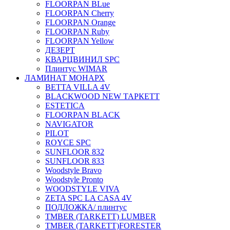
FLOORPAN BLue
FLOORPAN Cherry
FLOORPAN Orange
FLOORPAN Ruby
FLOORPAN Yellow
ДЕЗЕРТ
КВАРЦВИНИЛ SPC
Плинтус WIMAR
ЛАМИНАТ МОНАРХ
BETTA VILLA 4V
BLACKWOOD NEW ТАРКЕТТ
ESTETICA
FLOORPAN BLACK
NAVIGATOR
PILOT
ROYCE SPC
SUNFLOOR 832
SUNFLOOR 833
Woodstyle Bravo
Woodstyle Pronto
WOODSTYLE VIVA
ZETA SPC LA CASA 4V
ПОДЛОЖКА/ плинтус
ТMBER (TARKETT) LUMBER
ТMBER (TARKETT)FORESTER