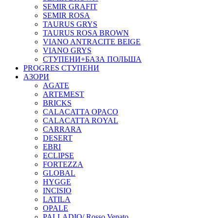
SEMIR GRAFIT
SEMIR ROSA
TAURUS GRYS
TAURUS ROSA BROWN
VIANO ANTRACITE BEIGE
VIANO GRYS
СТУПЕНИ+БАЗА ПОЛЬША
PROGRES СТУПЕНИ
АЗОРИ
AGATE
ARTEMEST
BRICKS
CALACATTA OPACO
CALACATTA ROYAL
CARRARA
DESERT
EBRI
ECLIPSE
FORTEZZA
GLOBAL
HYGGE
INCISIO
LATILA
OPALE
PALLADIO/ Rosso Venato