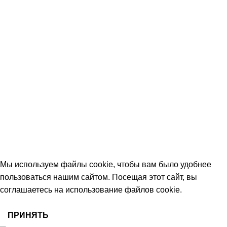
Контакты
КОНТАКТЫ
+7 (906) 657-33-54
+7 (991) 350-29-42
Тамбов, Пятницкая ул., 18 (этаж 2)
keramika68@mail.ru
работаем с 09:00 до 18:00
© 2026 Центр керамической плитки
Мы используем файлы cookie, чтобы вам было удобнее
пользоваться нашим сайтом. Посещая этот сайт, вы
соглашаетесь на использование файлов cookie.
ПРИНЯТЬ