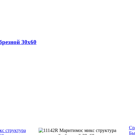
брезной 30х60
Ср
Бы