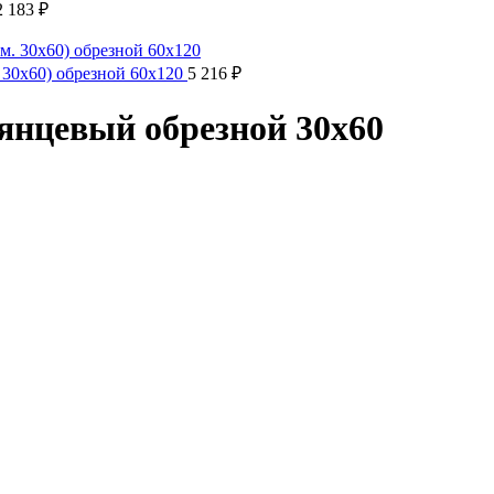
2 183
₽
 30x60) обрезной 60х120
5 216
₽
янцевый обрезной 30х60