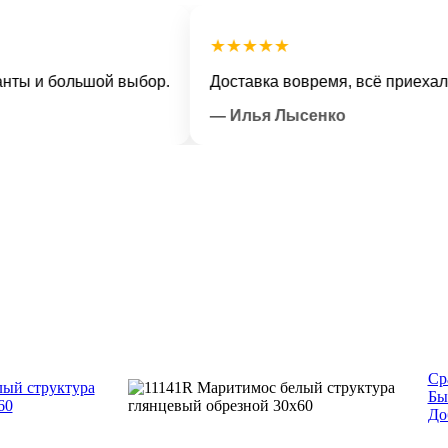
★★★★★
и большой выбор.
Доставка вовремя, всё приехало в о
— Илья Лысенко
Ср
Бы
До