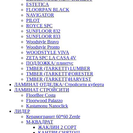
ESTETICA
FLOORPAN BLACK
NAVIGATOR
PILOT
ROYCE SPC
SUNFLOOR 832
SUNFLOOR 833
Woodstyle Bravo
Woodstyle Pronto
WOODSTYLE VIVA
ZETA SPC LA CASA 4V
ПОДЛОЖКА/ плинтус
ТMBER (TARKETT) LUMBER
ТMBER (TARKETT)FORESTER
ТMBER (TARKETT)HARVEST
ЛАМИНАТ ОТДЕЛКА/ Стройсити куберта
ЛАМИНАТ СТРОЙСИТИ
FloorBee Costa
Floorwood Palazzo
Kastamonu Nanoclick
ЛИДЕР
Керамогранит 60*60 Zerde
М-КВАДРАТ
ЖАКЛИН 2 СОРТ
КАНТРИ СНЯТО!!!