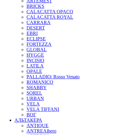
ARTEMEST
BRICKS
CALACATTA OPACO
CALACATTA ROYAL
CARRARA
DESERT
EBRI
ECLIPSE
FORTEZZA
GLOBAL
HYGGE
INCISIO
LATILA
OPALE
PALLADIO/ Rosso Venato
ROMANICO
SHABBY
SOREL
URBAN
VELA
VELA TIFFANI
ВОГ
АЛЬТАКЕРА
ANTIQUE
ANTREAlbero