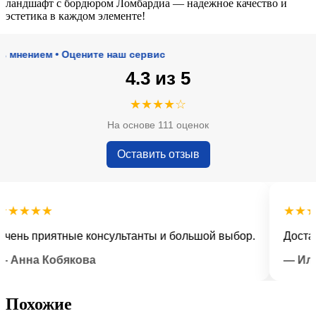
ландшафт с бордюром Ломбардиа — надежное качество и
эстетика в каждом элементе!
нием • Оцените наш сервис
4.3 из 5
★★★★☆
На основе 111 оценок
Оставить отзыв
★★★
★★★★★
ь приятные консультанты и большой выбор.
Доставка в
на Кобякова
— Илья Л
Похожие