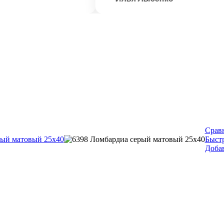
Срав
Быст
Доба