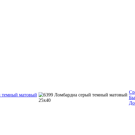
Ср
Бы
До