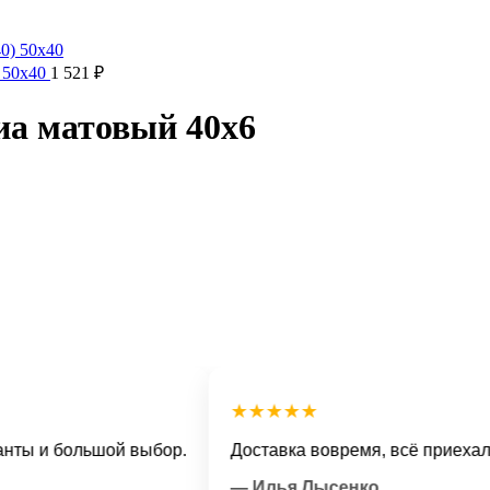
) 50х40
1 521
₽
а матовый 40х6
★★★★★
и большой выбор.
Доставка вовремя, всё приехало в о
— Илья Лысенко