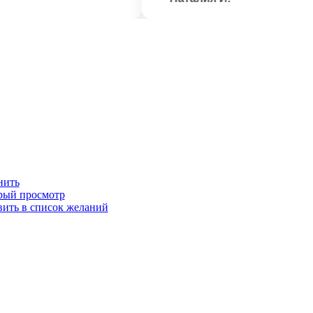
нить
рый просмотр
вить в список желаний