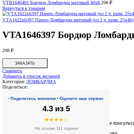
VTB1646401 Бордюр Ломбардиа матовый 40х6
298
₽
Вернуться к товарам
VTA1622x6397 Панно Ломбардиа матовый (из 2 ч. разм. 25x40
VTA1646397 Бордюр Ломбарди
298
₽
ЗАКАЗАТЬ
Сравнить
Добавить в список желаний
Категория:
ЛОМБАРДИА
Поделиться:
 Поделитесь мнением • Оцените наш сервис
4.3 из 5
★★★★★
★★★★☆
оде, адекватные цены.
Очень приятные консультанты 
На основе 111 оценок
— Анна Кобякова