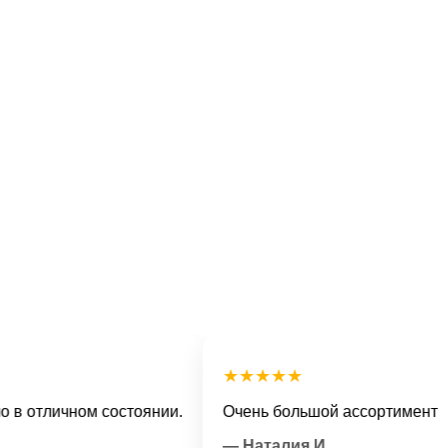
★★★★★
тличном состоянии.
Очень большой ассортимент и веж
— Наталия И.