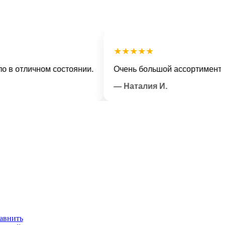
★★★★★
тличном состоянии.
Очень большой ассортимент и веж
— Наталия И.
авнить