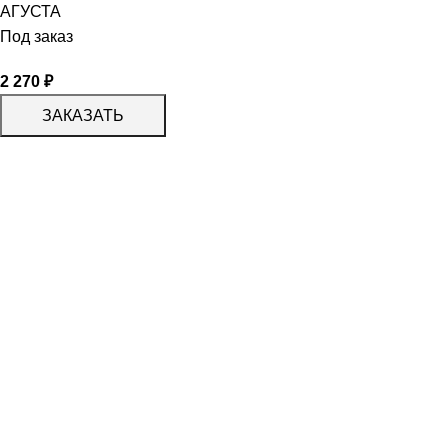
АГУСТА
Под заказ
2 270
₽
ЗАКАЗАТЬ
КАТАЛОГ
KERAMA MARAZZI
CERADIM
DELACORA
LAPARET
KERLIFE
GRACIA CERAMICA
КАТАЛОГ
БЕРЕЗАКЕРАМИКА
АЛЬТАКЕРА