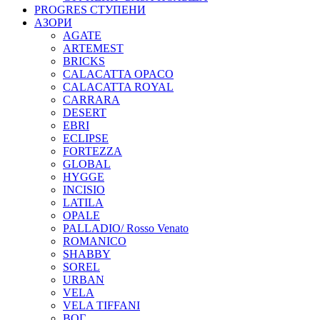
PROGRES СТУПЕНИ
АЗОРИ
AGATE
ARTEMEST
BRICKS
CALACATTA OPACO
CALACATTA ROYAL
CARRARA
DESERT
EBRI
ECLIPSE
FORTEZZA
GLOBAL
HYGGE
INCISIO
LATILA
OPALE
PALLADIO/ Rosso Venato
ROMANICO
SHABBY
SOREL
URBAN
VELA
VELA TIFFANI
ВОГ