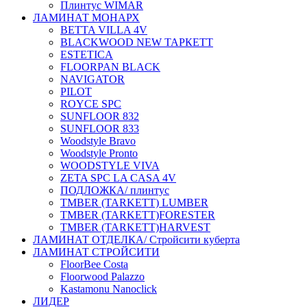
Плинтус WIMAR
ЛАМИНАТ МОНАРХ
BETTA VILLA 4V
BLACKWOOD NEW ТАРКЕТТ
ESTETICA
FLOORPAN BLACK
NAVIGATOR
PILOT
ROYCE SPC
SUNFLOOR 832
SUNFLOOR 833
Woodstyle Bravo
Woodstyle Pronto
WOODSTYLE VIVA
ZETA SPC LA CASA 4V
ПОДЛОЖКА/ плинтус
ТMBER (TARKETT) LUMBER
ТMBER (TARKETT)FORESTER
ТMBER (TARKETT)HARVEST
ЛАМИНАТ ОТДЕЛКА/ Стройсити куберта
ЛАМИНАТ СТРОЙСИТИ
FloorBee Costa
Floorwood Palazzo
Kastamonu Nanoclick
ЛИДЕР