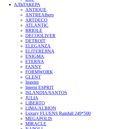
АЛЬТАКЕРА
ANTIQUE
ANTREAlbero
ARTDECO
ATLANTIC
BRIOLE
DECOOLIVER
DETROIT
ELEGANZA
ELITEREJINA
ENIGMA
ETERNA
FANNY
FORMWORK
GLENT
Imprint
Interni ESPRIT
ISLANDIA/SANTOS
JULIA
LIBERTO
LIMA/ALBION
Luxury FLUENS Rainfall 249*500
MEGAPOLIS
MIRACLE
NAPOLI