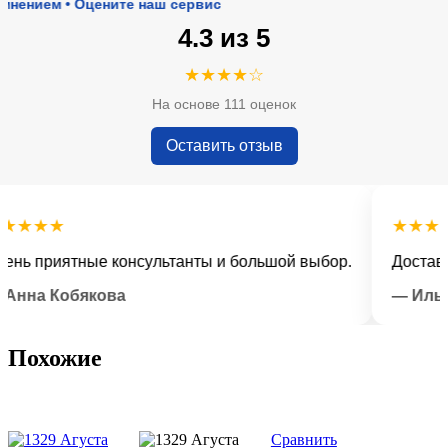
ем • Оцените наш сервис
4.3 из 5
★★★★☆
На основе 111 оценок
Оставить отзыв
★★
★★★★★
 приятные консультанты и большой выбор.
Доставка во
а Кобякова
— Илья Лы
Похожие
Сравнить