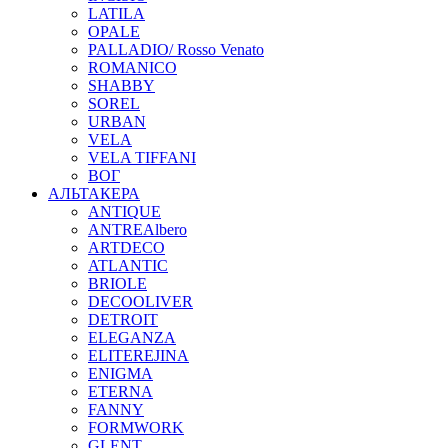
LATILA
OPALE
PALLADIO/ Rosso Venato
ROMANICO
SHABBY
SOREL
URBAN
VELA
VELA TIFFANI
ВОГ
АЛЬТАКЕРА
ANTIQUE
ANTREAlbero
ARTDECO
ATLANTIC
BRIOLE
DECOOLIVER
DETROIT
ELEGANZA
ELITEREJINA
ENIGMA
ETERNA
FANNY
FORMWORK
GLENT