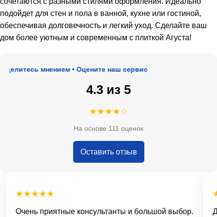
сочетаются с разными стилями оформления. Идеально
подойдет для стен и пола в ванной, кухне или гостиной,
обеспечивая долговечность и легкий уход. Сделайте ваш
дом более уютным и современным с плиткой Агуста!
делитесь мнением • Оцените наш сервис
4.3 из 5
★★★★☆
На основе 111 оценок
Оставить отзыв
★★★★★
★
Очень приятные консультанты и большой выбор.
Дос