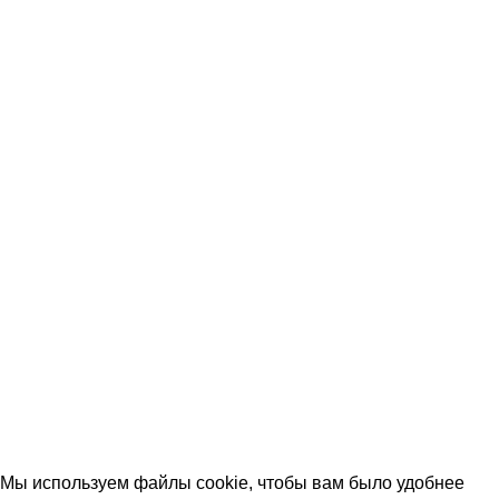
Услуги
Акции
Оплата и доставка
Вопрос-ответ (FAQ)
Контакты
КОНТАКТЫ
+7 (906) 657-33-54
+7 (991) 350-29-42
Тамбов, Пятницкая ул., 18 (этаж 2)
keramika68@mail.ru
работаем с 09:00 до 18:00
© 2026 Центр керамической плитки
Мы используем файлы cookie, чтобы вам было удобнее