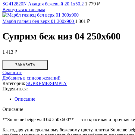
SG412820N Акация бежевый 20,1х50,2
1 779
₽
Вернуться к товарам
Марбл глянец бел верх 01 300х900
1 301
₽
Суприм беж низ 04 250х600
1 413
₽
ЗАКАЗАТЬ
Сравнить
Добавить в список желаний
Категория:
SUPREME/SIMPLY
Поделиться:
Описание
Описание
**Supreme beige wall 04 250х600** — это красивая и прочная к
Благодаря универсальному бежевому цвету, плитка Supreme bei