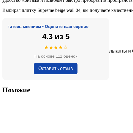
удобство монтажа и позволяет быстро преобразить пространств
Выбирая плитку Supreme beige wall 04, вы получаете качестве
итесь мнением • Оцените наш сервис
4.3 из 5
★★★★★
★★★★☆
декватные цены.
Очень приятные консультанты и боль
На основе 111 оценок
— Анна Кобякова
Оставить отзыв
Похожие