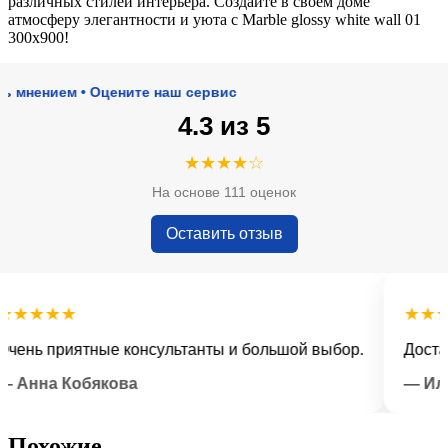
различных стилей интерьера. Создайте в своём доме
атмосферу элегантности и уюта с Marble glossy white wall 01
300х900!
нием • Оцените наш сервис
4.3 из 5
★★★★☆
На основе 111 оценок
Оставить отзыв
★★★
★★★★
ь приятные консультанты и большой выбор.
Доставка 
на Кобякова
— Илья Л
Похожие