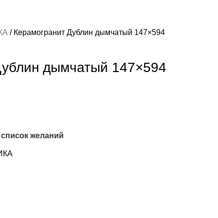
КА
Керамогранит Дублин дымчатый 147×594
Дублин дымчатый 147×594
 список желаний
ИКА