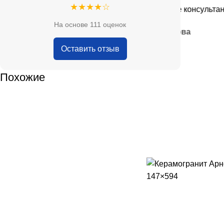
★★★★☆
е, адекватные цены.
Очень приятные консультанты и 
На основе 111 оценок
— Анна Кобякова
Оставить отзыв
Похожие