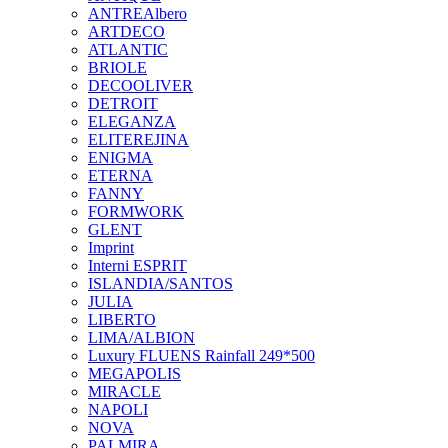
ANTREAlbero
ARTDECO
ATLANTIC
BRIOLE
DECOOLIVER
DETROIT
ELEGANZA
ELITEREJINA
ENIGMA
ETERNA
FANNY
FORMWORK
GLENT
Imprint
Interni ESPRIT
ISLANDIA/SANTOS
JULIA
LIBERTO
LIMA/ALBION
Luxury FLUENS Rainfall 249*500
MEGAPOLIS
MIRACLE
NAPOLI
NOVA
PALMIRA