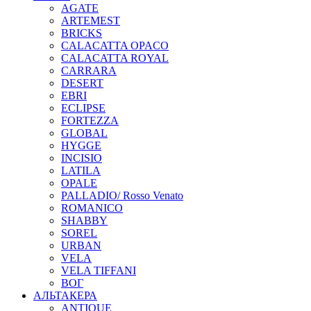
AGATE
ARTEMEST
BRICKS
CALACATTA OPACO
CALACATTA ROYAL
CARRARA
DESERT
EBRI
ECLIPSE
FORTEZZA
GLOBAL
HYGGE
INCISIO
LATILA
OPALE
PALLADIO/ Rosso Venato
ROMANICO
SHABBY
SOREL
URBAN
VELA
VELA TIFFANI
ВОГ
АЛЬТАКЕРА
ANTIQUE