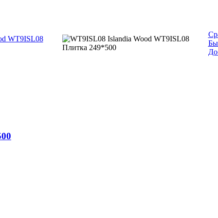
Ср
Бы
До
500