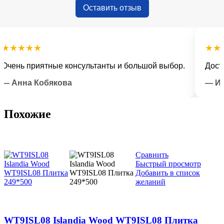
Оставить отзыв
★★★★
★★★★
нь приятные консультанты и большой выбор.
Доставка
нна Кобякова
— Илья 
Похожие
Сравнить
Быстрый просмотр
Добавить в список
желаний
WT9ISL08 Islandia Wood WT9ISL08 Плитка