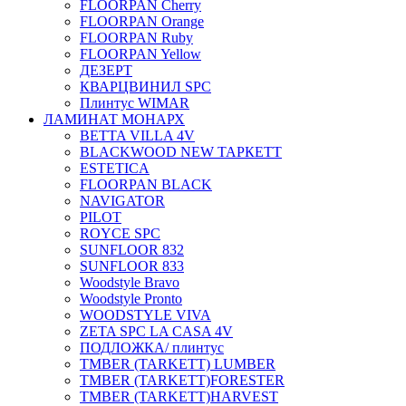
FLOORPAN Cherry
FLOORPAN Orange
FLOORPAN Ruby
FLOORPAN Yellow
ДЕЗЕРТ
КВАРЦВИНИЛ SPC
Плинтус WIMAR
ЛАМИНАТ МОНАРХ
BETTA VILLA 4V
BLACKWOOD NEW ТАРКЕТТ
ESTETICA
FLOORPAN BLACK
NAVIGATOR
PILOT
ROYCE SPC
SUNFLOOR 832
SUNFLOOR 833
Woodstyle Bravo
Woodstyle Pronto
WOODSTYLE VIVA
ZETA SPC LA CASA 4V
ПОДЛОЖКА/ плинтус
ТMBER (TARKETT) LUMBER
ТMBER (TARKETT)FORESTER
ТMBER (TARKETT)HARVEST