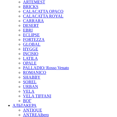
ARTEMEST
BRICKS
CALACATTA OPACO
CALACATTA ROYAL
CARRARA
DESERT
EBRI
ECLIPSE
FORTEZZA
GLOBAL
HYGGE
INCISIO
LATILA
OPALE
PALLADIO/ Rosso Venato
ROMANICO
SHABBY
SOREL
URBAN
VELA
VELA TIFFANI
ВОГ
АЛЬТАКЕРА
ANTIQUE
ANTREAlbero