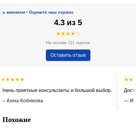
ением • Оцените наш сервис
4.3 из 5
★★★★☆
На основе 111 оценок
Оставить отзыв
★★★
★★★★
нь приятные консультанты и большой выбор.
Доставка 
нна Кобякова
— Илья 
Похожие